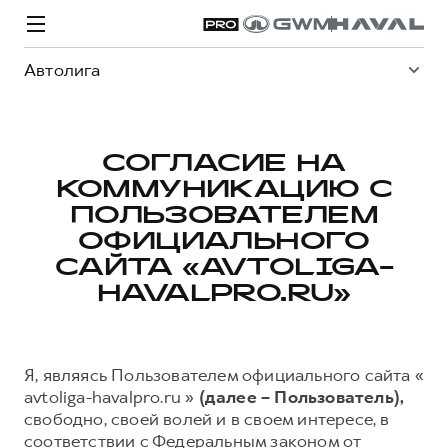
Автолига
СОГЛАСИЕ НА
КОММУНИКАЦИЮ С
Модели
Покупателям
Владельцам
Спецпредложения
О дилере
ПОЛЬЗОВАТЕЛЕМ
ОФИЦИАЛЬНОГО
САЙТА «AVTOLIGA-
ВЫБОР И ПОКУПКА
СЕРВИС
СПЕЦПРЕДЛОЖЕНИЯ
БРЕНД HAVAL
HAVALPRO.RU»
Автомобили в наличии
Все о сервисе
Покупателям
О бренде
Конфигуратор HAVAL
Запись на сервис
Владельцам
Новости
Я, являясь Пользователем официального сайта «
H3
Аксессуары HAVAL
Моторное масло
О GWM
H5
avtoliga-havalpro.ru »
(далее – Пользователь),
от 2 499 000 ₽
от 4 049 000 ₽
Каталоги и прайс-листы
Стоимость ТО
свободно, своей волей и в своем интересе, в
соответствии с Федеральным законом от
Программа «HAVAL Защита+»
ИНФОРМАЦИЯ О ДИЛЕРЕ