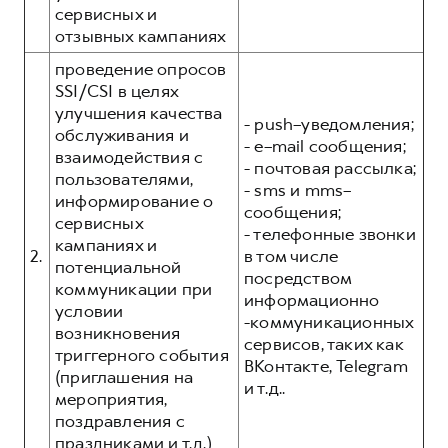
сервисных и
отзывных кампаниях
проведение опросов
SSI/CSI в целях
улучшения качества
- push–уведомления;
обслуживания и
- e–mail сообщения;
взаимодействия с
- почтовая рассылка;
пользователями,
- sms и mms–
информирование о
сообщения;
сервисных
- телефонные звонки
кампаниях и
2.
в том числе
потенциальной
посредством
коммуникации при
информационно
условии
-коммуникационных
возникновения
сервисов, таких как
триггерного события
ВКонтакте, Telegram
(приглашения на
и т.д..
мероприятия,
поздравления с
праздниками и т.д.)