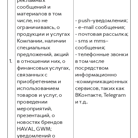
рекламных
Сервис для корпоративных клиентов
сообщений и
HAVAL Лизинг
АКСЕССУАРЫ HAVAL
материалов в том
числе, но не
- push–уведомления;
Автомобильные аксессуары
ограничиваясь, о
- e–mail сообщения;
АКСЕССУАРЫ HAVAL
Коллекция PRO
продукции и услугах
- почтовая рассылка;
Компании, наличии
- sms и mms–
Автомобильные аксессуары
Коллекция Базовая
специальных
сообщения;
Коллекция PRO
Коллекция Детская
предложений, акций
- телефонные звонки
Коллекция Базовая
1.
в отношении них, о
в том числе
финансовых услугах,
посредством
Коллекция Детская
связанных с
информационно
приобретением и
-коммуникационных
использованием
сервисов, таких как
товаров и услуг, о
ВКонтакте, Telegram
проведении
и т.д..
мероприятий,
презентаций, о
новостях брендов
HAVAL, GWM;
уведомлений о