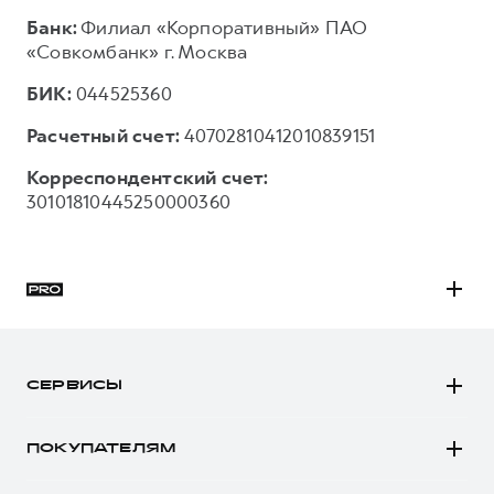
Банк:
Филиал «Корпоративный» ПАО
«Совкомбанк» г. Москва
БИК:
044525360
Расчетный счет:
40702810412010839151
Корреспондентский счет:
30101810445250000360
H3
H5
СЕРВИСЫ
H7
Автомобили в наличии
H9
ПОКУПАТЕЛЯМ
Заказать тест-драйв
Автомобили в наличии