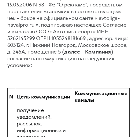
13.03.2006 N 38 - ФЗ “О рекламе”, посредством
Тест-драйв
СЕРВИСНОЕ ОБСЛУЖИВАНИЕ
О дилере
проставления «галочки» в соответствующем
чек – боксе на официальном сайте « avtoliga-
Трейд-ин
Нулевое ТО
Наша команда
havalpro.ru », подписываю настоящее Согласие
H7
H9
Программа «Помощь на дороге»
Контакты
и выражаю ООО «Автолига-спорт» ИНН
от 3 799 000 ₽
от 4 799 000 ₽
5262145299 ОГРН 1055248181669 , адрес юр. лица:
КРЕДИТ И СТРАХОВАНИЕ
Регламенты технического обслуживания
603124, г. Нижний Новгород, Московское шоссе,
Кредитный калькулятор
Электронный ПТС
д. 245А, помещение 5
(далее - Компания)
согласие на коммуникацию на следующих
Страхование
условиях:
Кредит
ПОДДЕРЖКА
GWM Безопасность
КОРПОРАТИВНЫМ КЛИЕНТАМ
Гарантия HAVAL
Коммуникационные
N
Цель коммуникации
Для малого бизнеса
Мобильное приложение GWM
каналы
Корпоративным клиентам
Программа «HAVAL Защита+»
получение
уведомлений,
Крупным корпоративным клиентам
Руководства по эксплуатации
рассылок,
Система управления автопарком GWM Fleet
Подписки
информационных и