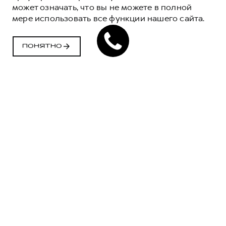
может означать, что вы не можете в полной
мере использовать все функции нашего сайта.
ВАЖЕН
КАЖДЫЙ ДЕНЬ
ПОНЯТНО
ФИЛОСОФИЯ БРЕНДА HAVAL, В ОСНОВЕ
КОТОРОЙ ЛЮДИ. ИХ ЭМОЦИИ, ЧУВСТВА
И МОМЕНТЫ ЖИЗНИ
Спецпроект с киношколой
МАНИФЕСТ БРЕНДА
HAVAL