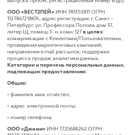
выпуска, пробег, регистрационный номер и др).
ООО «БЕСТ2ПЕЙ»
ИНН 781353811 ОГРН
1127847218674, адрес регистрации: г. Санкт –
Петербург, ул. Профессора Попова, дом 37,
литер Щ, помещ. 1- н, комн. 127
в целях
:
коммуникации с Клиентами/Пользователями,
проведения маркетинговых кампаний;
направления e.mail рассылок; поддержки
процесса продаж; аналитики данных.
Категории и перечень персональных данных,
подлежащих предоставлению:
Общие:
-
фамилия, имя, отчество;
-
адрес электронной почты;
-
номер телефона;
ООО «Джами»
ИНН 7725688242 ОГРН