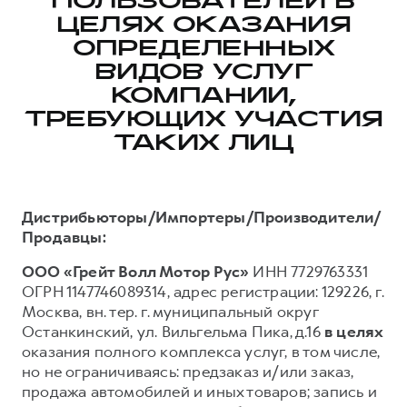
ПОЛЬЗОВАТЕЛЕЙ В
ЦЕЛЯХ ОКАЗАНИЯ
Тест-драйв
СЕРВИСНОЕ ОБСЛУЖИВАНИЕ
О дилере
ОПРЕДЕЛЕННЫХ
Трейд-ин
Нулевое ТО
Наша команда
ВИДОВ УСЛУГ
H7
H9
Программа «Помощь на дороге»
Контакты
от 3 799 000 ₽
КОМПАНИИ,
от 4 799 000 ₽
КРЕДИТ И СТРАХОВАНИЕ
Регламенты технического обслуживания
ТРЕБУЮЩИХ УЧАСТИЯ
ТАКИХ ЛИЦ
Кредитный калькулятор
Электронный ПТС
Страхование
Кредит
ПОДДЕРЖКА
Дистрибьюторы/Импортеры/Производители/
GWM Безопасность
Продавцы:
КОРПОРАТИВНЫМ КЛИЕНТАМ
Гарантия HAVAL
ООО «Грейт Волл Мотор Рус»
ИНН 7729763331
ОГРН 1147746089314, адрес регистрации: 129226, г.
Для малого бизнеса
Мобильное приложение GWM
Москва, вн. тер. г. муниципальный округ
Корпоративным клиентам
Программа «HAVAL Защита+»
Останкинский, ул. Вильгельма Пика, д.16
в целях
Крупным корпоративным клиентам
Руководства по эксплуатации
оказания полного комплекса услуг, в том числе,
но не ограничиваясь: предзаказ и/или заказ,
Система управления автопарком
Подписки
продажа автомобилей и иных товаров; запись и