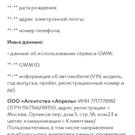
**-** дата рождения;
**-** адрес электронной почты;
**-** номер телефона;
Иные данные:
-
данные об использовании сервиса GWM;
**-** GWM ID;
**-** информация об автомобиле (VIN, модель,
год выпуска, пробег, регистрационный номер и
др).
ООО «Агентство «Апрель»
ИНН 7717778982
ОГРН 1147746289350, адрес регистрации: г.
Москва, Орликов пер., дом 5, стр. 1А, ком.23 в
целях: коммуникации с Клиентами/
Пользователями, в том числе направления
e.mail рассылки; аналитики данных; проведения