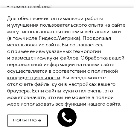
-
номер телефона;
ООО «СЛАВА ГРУПП»
ИНН 7704875192 ОГРН
Для обеспечения оптимальной работы
5147746150041, адрес регистрации: г. Москва, ул.
и улучшения пользовательского опыта на сайте
Тверская, дом 16, стр.3, помещ. 3 в целях:
могут использоваться системы веб-аналитики
коммуникации с Клиентами/Пользователями, в
(в том числе Яндекс.Метрика). Продолжая
том числе: направления e.mail рассылки;
использование сайта, Вы соглашаетесь
проведения маркетинговых кампаний и
с применением указанных технологий
исследований; поддержки процесса продаж,
и размещением куки-файлов. Обработка вашей
аналитики данных.
Категории и перечень
персональной информации на нашем сайте
персональных данных, подлежащих
осуществляется в соответствии с
политикой
предоставлению:
конфиденциальности
. Вы всегда можете
отключить файлы куки в настройках вашего
Общие:
браузера. Если файлы куки отключены, это
может означать, что вы не можете в полной
-
фамилия, имя, отчество;
мере использовать все функции нашего сайта.
-
дата рождения;
ПОНЯТНО
-
адрес электронной почты;
-
номер телефона;