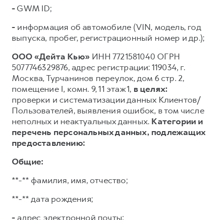
-
GWM ID;
-
информация об автомобиле (VIN, модель, год
выпуска, пробег, регистрационный номер и др.);
ООО «Дейта Кью»
ИНН 7721581040 ОГРН
5077746329876, адрес регистрации: 119034, г.
Москва, Турчанинов переулок, дом 6 стр. 2,
помещение I, комн. 9, 11 этаж 1,
в целях:
проверки и систематизации данных Клиентов/
Пользователей, выявления ошибок, в том числе
неполных и неактуальных данных.
Категории и
перечень персональных данных, подлежащих
предоставлению:
Общие:
**-** фамилия, имя, отчество;
**-** дата рождения;
-
адрес электронной почты;