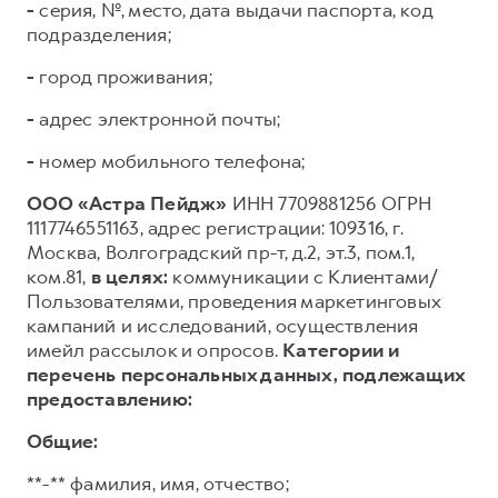
-
серия, №, место, дата выдачи паспорта, код
подразделения;
-
город проживания;
-
адрес электронной почты;
-
номер мобильного телефона;
ООО «Астра Пейдж»
ИНН 7709881256 ОГРН
1117746551163, адрес регистрации: 109316, г.
Москва, Волгоградский пр-т, д.2, эт.3, пом.1,
ком.81,
в целях:
коммуникации с Клиентами/
Пользователями, проведения маркетинговых
кампаний и исследований, осуществления
имейл рассылок и опросов.
Категории и
перечень персональных данных, подлежащих
предоставлению:
Общие:
**-** фамилия, имя, отчество;