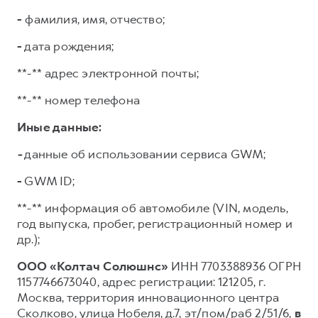
-
фамилия, имя, отчество;
-
дата рождения;
**-** адрес электронной почты;
**-** номер телефона
Иные данные:
-
данные об использовании сервиса GWM;
-
GWM ID;
**-** информация об автомобиле (VIN, модель,
год выпуска, пробег, регистрационный номер и
др.);
ООО «Колтач Солюшнс»
ИНН 7703388936 ОГРН
1157746673040, адрес регистрации: 121205, г.
Москва, территория инновационного центра
Сколково, улица Нобеля, д.7, эт/пом/раб 2/51/6,
в