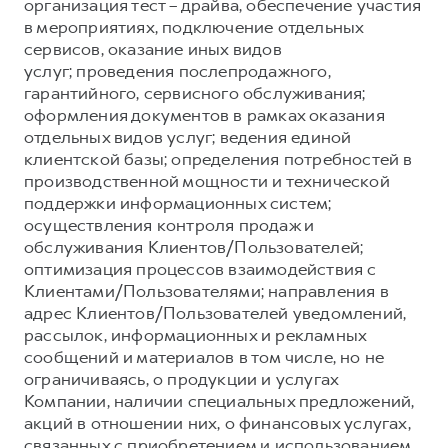
Сервис для корпоративных клиентов
организация тест – драйва, обеспечение участия
в мероприятиях, подключение отдельных
HAVAL Лизинг
АКСЕССУАРЫ HAVAL
сервисов, оказание иных видов
Автомобильные аксессуары
услуг; проведения послепродажного,
гарантийного, сервисного обслуживания;
АКСЕССУАРЫ HAVAL
Коллекция PRO
оформления документов в рамках оказания
Автомобильные аксессуары
Коллекция Базовая
отдельных видов услуг; ведения единой
клиентской базы; определения потребностей в
Коллекция PRO
Коллекция Детская
производственной мощности и технической
Коллекция Базовая
поддержки информационных систем;
осуществления контроля продаж и
Коллекция Детская
обслуживания Клиентов/Пользователей;
оптимизация процессов взаимодействия с
Клиентами/Пользователями; направления в
адрес Клиентов/Пользователей уведомлений,
рассылок, информационных и рекламных
сообщений и материалов в том числе, но не
ограничиваясь, о продукции и услугах
Компании, наличии специальных предложений,
акций в отношении них, о финансовых услугах,
связанных с приобретением и использованием