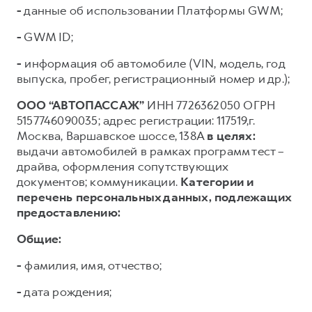
-
данные об использовании Платформы GWM;
-
GWM ID;
-
информация об автомобиле (VIN, модель, год
выпуска, пробег, регистрационный номер и др.);
ООО “АВТОПАССАЖ”
ИНН 7726362050 ОГРН
5157746090035; адрес регистрации: 117519,г.
Москва, Варшавское шоссе, 138А
в целях:
выдачи автомобилей в рамках программ тест –
драйва, оформления сопутствующих
документов; коммуникации.
Категории и
перечень персональных данных, подлежащих
предоставлению:
Общие:
-
фамилия, имя, отчество;
-
дата рождения;