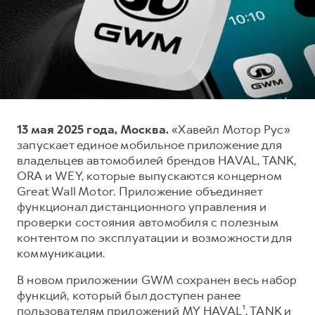
Тест-драйв
СЕРВИСНОЕ ОБСЛУЖИВАНИЕ
О дилере
Трейд-ин
Нулевое ТО
Наша команда
H7
H9
Программа «Помощь на дороге»
Контакты
от 3 799 000 ₽
от 4 799 000 ₽
КРЕДИТ И СТРАХОВАНИЕ
Регламенты технического обслуживания
Кредитный калькулятор
Электронный ПТС
13 мая 2025 года, Москва.
«Хавейл Мотор Рус»
Страхование
запускает единое мобильное приложение для
Кредит
ПОДДЕРЖКА
владельцев автомобилей брендов HAVAL, TANK,
ORA и WEY, которые выпускаются концерном
GWM Безопасность
Great Wall Motor. Приложение объединяет
КОРПОРАТИВНЫМ КЛИЕНТАМ
Гарантия HAVAL
функционал дистанционного управления и
проверки состояния автомобиля с полезным
Для малого бизнеса
Мобильное приложение GWM
контентом по эксплуатации и возможности для
Корпоративным клиентам
Программа «HAVAL Защита+»
коммуникации.
Крупным корпоративным клиентам
Руководства по эксплуатации
В новом приложении GWM сохранен весь набор
Система управления автопарком
Подписки
функций, который был доступен ранее
пользователям приложений MY HAVAL¹, TANK и