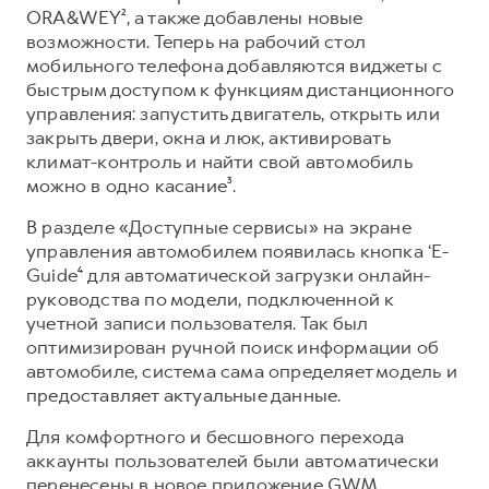
Сервис для корпоративных клиентов
ORA&WEY², а также добавлены новые
HAVAL Лизинг
АКСЕССУАРЫ HAVAL
возможности. Теперь на рабочий стол
мобильного телефона добавляются виджеты с
Автомобильные аксессуары
быстрым доступом к функциям дистанционного
АКСЕССУАРЫ HAVAL
Коллекция PRO
управления: запустить двигатель, открыть или
закрыть двери, окна и люк, активировать
Автомобильные аксессуары
Коллекция Базовая
климат-контроль и найти свой автомобиль
Коллекция PRO
Коллекция Детская
можно в одно касание³.
Коллекция Базовая
В разделе «Доступные сервисы» на экране
Коллекция Детская
управления автомобилем появилась кнопка ‘E-
Guide⁴ для автоматической загрузки онлайн-
руководства по модели, подключенной к
учетной записи пользователя. Так был
оптимизирован ручной поиск информации об
автомобиле, система сама определяет модель и
предоставляет актуальные данные.
Для комфортного и бесшовного перехода
аккаунты пользователей были автоматически
перенесены в новое приложение GWM.