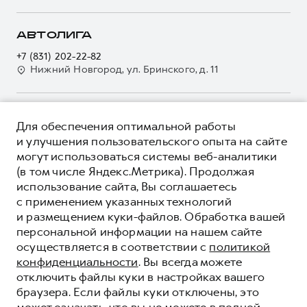
Кредитный калькулятор
О GWM
Регламенты технического обслуживания
Страхование
О дилере
АВТОЛИГА
Электронный ПТС
Кредит
Наша команда
+7 (831) 202-22-82
GWM Безопасность
Для малого бизнеса
Нижний Новгород, ул. Бринского, д. 11
Контакты
Гарантия HAVAL
Корпоративным клиентам
Мобильное приложение GWM
Крупным корпоративным клиентам
О ПРОДУКТЕ
Программа «HAVAL Защита+»
Для обеспечения оптимальной работы
Система управления автопарком
КРЕДИТНЫЕ ПРОГРАММЫ
и улучшения пользовательского опыта на сайте
Руководства по эксплуатации
Сервис для корпоративных клиентов
могут использоваться системы веб-аналитики
ЦЕНЫ И ВЫГОДЫ
Подписки
(в том числе Яндекс.Метрика). Продолжая
HAVAL Лизинг
ЮРИДИЧЕСКАЯ ИНФОРМАЦИЯ
использование сайта, Вы соглашаетесь
Автомобильные аксессуары
Автомобильные аксессуары
Вся представленная на сайте информация, касающаяся
с применением указанных технологий
Коллекция PRO
автомобилей и сервисного обслуживания, носит
Коллекция PRO
и размещением куки-файлов. Обработка вашей
информационный характер и не является публичной офертой.
****На некоторых автомобилях HAVAL может отсутствовать
персональной информации на нашем сайте
Коллекция Базовая
Показать все
Коллекция Базовая
Все цены, указанные на данном сайте, носят информационный
система / устройство вызова экстренных оперативных служб
осуществляется в соответствии с
политикой
характер и являются максимально рекомендуемыми
Коллекция Детская
(блок ЭРА-ГЛОНАСС).
Коллекция Детская
розничными ценами по расчетам дистрибьютора (ООО «Грейт
конфиденциальности
. Вы всегда можете
Волл Мотор Рус»). Для получения подробной информации
© 2026 ООО «Грейт Волл Мотор Рус»
отключить файлы куки в настройках вашего
просьба обращаться к ближайшему официальному дилеру ООО
браузера. Если файлы куки отключены, это
© 2026 ООО «Автолига-спорт»
«Грейт Волл Мотор Рус» либо по телефону Горячей линии 8 (800)