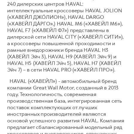
240 дилерских центров HAVAL:
интеллектуальные кроссоверы HAVAL JOLION
(«ХАВЕЙЛ ДЖО́ЛИОН»), HAVAL DARGO
(«ХАВЕЙЛ ДА́РГО»,) HAVAL М6 («ХАВЕЙЛ M6»),
HAVAL F7 («ХАВЕЙЛ Ф7») представлены в
дилерской сети HAVAL CITY («ХАВЕЙЛ СИТИ»),
а кроссоверы повышенной проходимости и
рамные внедорожники бренда HAVAL H3
(ХАВЕЙЛ Эйч 3), HAVAL H9 (ХАВЕЙЛ Эйч 9) и
HAVAL H5 (ХАВЕЙЛ Эйч 5), HAVAL H7 (ХАВЕЙЛ
Эйч 7) – в сети HAVAL PRO («ХАВЕЙЛ ПРО»).
HAVAL («ХАВЕЙЛ») - автомобильный бренд
компании Great Wall Motor, созданный в 2013
году. Технологичность, современная
производственная база, интегрированная сеть
поставок комплектующих от лучших
иностранных производителей являются
основой успешного развития HAVAL. Компания
предлагает сбалансированный модельный ряд
кроссоверов и внедорожников, отвечающих