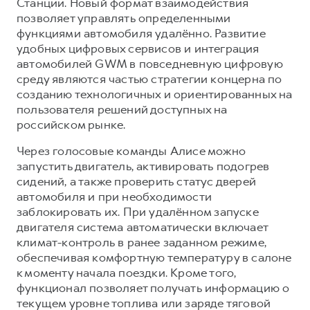
Сервис для корпоративных клиентов
Станции. Новый формат взаимодействия
позволяет управлять определенными
HAVAL Лизинг
АКСЕССУАРЫ HAVAL
функциями автомобиля удалённо. Развитие
Автомобильные аксессуары
удобных цифровых сервисов и интеграция
автомобилей GWM в повседневную цифровую
АКСЕССУАРЫ HAVAL
Коллекция PRO
среду являются частью стратегии концерна по
Автомобильные аксессуары
Коллекция Базовая
созданию технологичных и ориентированных на
пользователя решений доступных на
Коллекция PRO
Коллекция Детская
российском рынке.
Коллекция Базовая
Через голосовые команды Алисе можно
Коллекция Детская
запустить двигатель, активировать подогрев
сидений, а также проверить статус дверей
автомобиля и при необходимости
заблокировать их. При удалённом запуске
двигателя система автоматически включает
климат-контроль в ранее заданном режиме,
обеспечивая комфортную температуру в салоне
к моменту начала поездки. Кроме того,
функционал позволяет получать информацию о
текущем уровне топлива или заряде тяговой