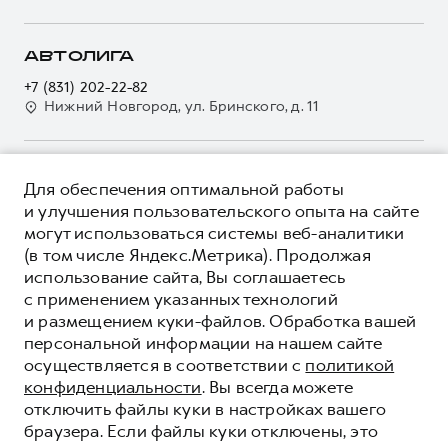
Программа «Помощь на дороге»
Кредитный калькулятор
О GWM
Регламенты технического обслуживания
Страхование
О дилере
АВТОЛИГА
Электронный ПТС
Кредит
Наша команда
+7 (831) 202-22-82
GWM Безопасность
Для малого бизнеса
Нижний Новгород, ул. Бринского, д. 11
Контакты
Гарантия HAVAL
Корпоративным клиентам
Мобильное приложение GWM
Крупным корпоративным клиентам
О ПРОДУКТЕ
Программа «HAVAL Защита+»
Для обеспечения оптимальной работы
Система управления автопарком
КРЕДИТНЫЕ ПРОГРАММЫ
и улучшения пользовательского опыта на сайте
Руководства по эксплуатации
Сервис для корпоративных клиентов
могут использоваться системы веб-аналитики
ЦЕНЫ И ВЫГОДЫ
Подписки
(в том числе Яндекс.Метрика). Продолжая
HAVAL Лизинг
ЮРИДИЧЕСКАЯ ИНФОРМАЦИЯ
использование сайта, Вы соглашаетесь
Автомобильные аксессуары
Автомобильные аксессуары
Вся представленная на сайте информация, касающаяся
с применением указанных технологий
Коллекция PRO
автомобилей и сервисного обслуживания, носит
Коллекция PRO
и размещением куки-файлов. Обработка вашей
информационный характер и не является публичной офертой.
****На некоторых автомобилях HAVAL может отсутствовать
персональной информации на нашем сайте
Коллекция Базовая
Показать все
Коллекция Базовая
Все цены, указанные на данном сайте, носят информационный
система / устройство вызова экстренных оперативных служб
осуществляется в соответствии с
политикой
характер и являются максимально рекомендуемыми
Коллекция Детская
(блок ЭРА-ГЛОНАСС).
Коллекция Детская
розничными ценами по расчетам дистрибьютора (ООО «Грейт
конфиденциальности
. Вы всегда можете
Волл Мотор Рус»). Для получения подробной информации
© 2026 ООО «Грейт Волл Мотор Рус»
отключить файлы куки в настройках вашего
просьба обращаться к ближайшему официальному дилеру ООО
браузера. Если файлы куки отключены, это
© 2026 ООО «Автолига-спорт»
«Грейт Волл Мотор Рус» либо по телефону Горячей линии 8 (800)