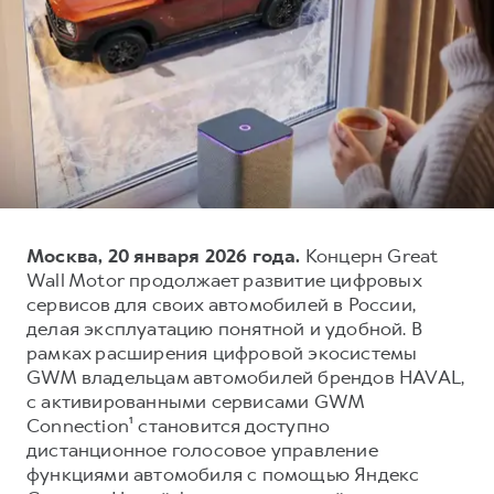
Тест-драйв
СЕРВИСНОЕ ОБСЛУЖИВАНИЕ
О дилере
Трейд-ин
Нулевое ТО
Наша команда
H7
H9
Программа «Помощь на дороге»
Контакты
от 3 799 000 ₽
от 4 799 000 ₽
КРЕДИТ И СТРАХОВАНИЕ
Регламенты технического обслуживания
Кредитный калькулятор
Электронный ПТС
Страхование
Кредит
ПОДДЕРЖКА
Москва, 20 января 2026 года.
Концерн Great
Wall Motor продолжает развитие цифровых
GWM Безопасность
сервисов для своих автомобилей в России,
КОРПОРАТИВНЫМ КЛИЕНТАМ
Гарантия HAVAL
делая эксплуатацию понятной и удобной. В
рамках расширения цифровой экосистемы
Для малого бизнеса
Мобильное приложение GWM
GWM владельцам автомобилей брендов HAVAL,
Корпоративным клиентам
Программа «HAVAL Защита+»
с активированными сервисами GWM
Connection¹ становится доступно
Крупным корпоративным клиентам
Руководства по эксплуатации
дистанционное голосовое управление
Система управления автопарком
Подписки
функциями автомобиля с помощью Яндекс