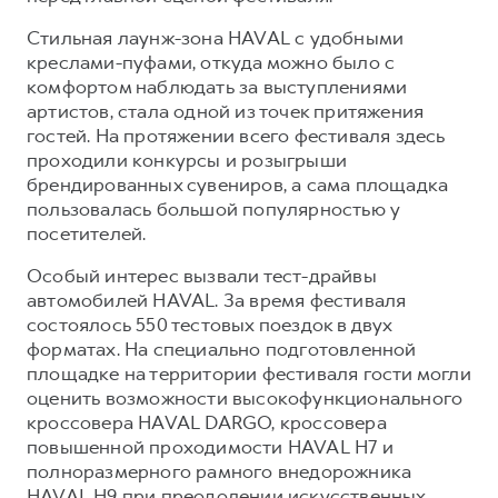
Сервис для корпоративных клиентов
Cтильная лаунж-зона HAVAL с удобными
HAVAL Лизинг
АКСЕССУАРЫ HAVAL
креслами-пуфами, откуда можно было с
Автомобильные аксессуары
комфортом наблюдать за выступлениями
артистов, стала одной из точек притяжения
АКСЕССУАРЫ HAVAL
Коллекция PRO
гостей. На протяжении всего фестиваля здесь
Автомобильные аксессуары
Коллекция Базовая
проходили конкурсы и розыгрыши
Коллекция PRO
Коллекция Детская
брендированных сувениров, а сама площадка
пользовалась большой популярностью у
Коллекция Базовая
посетителей.
Коллекция Детская
Особый интерес вызвали тест-драйвы
автомобилей HAVAL. За время фестиваля
состоялось 550 тестовых поездок в двух
форматах. На специально подготовленной
площадке на территории фестиваля гости могли
оценить возможности высокофункционального
кроссовера HAVAL DARGO, кроссовера
повышенной проходимости HAVAL H7 и
полноразмерного рамного внедорожника
HAVAL H9 при преодолении искусственных