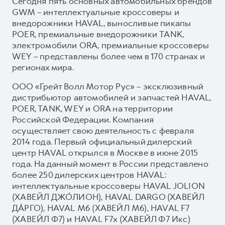
Сегодня пять основных автомобильных брендов
GWM – интеллектуальные кроссоверы и
внедорожники HAVAL, выносливые пикапы
POER, премиальные внедорожники TANK,
электромобили ORA, премиальные кроссоверы
WEY – представлены более чем в 170 странах и
регионах мира.
ООО «Грейт Волл Мотор Рус» – эксклюзивный
дистрибьютор автомобилей и запчастей HAVAL,
POER, TANK, WEY и ORA на территории
Российской Федерации. Компания
осуществляет свою деятельность с февраля
2014 года. Первый официальный дилерский
центр HAVAL открылся в Москве в июне 2015
года. На данный момент в России представлено
более 250 дилерских центров HAVAL:
интеллектуальные кроссоверы HAVAL JOLION
(ХАВЕЙЛ ДЖО́ЛИОН), HAVAL DARGO (ХАВЕЙЛ
ДА́РГО), HAVAL М6 (ХАВЕЙЛ M6), HAVAL F7
(ХАВЕЙЛ Ф7) и HAVAL F7x (ХАВЕЙЛ Ф7 Икс)