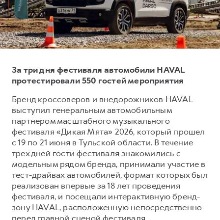
Тест-драйв
СЕРВИСНОЕ ОБСЛУЖИВАНИЕ
О дилере
Трейд-ин
Нулевое ТО
Наша команда
H7
H9
Программа «Помощь на дороге»
Контакты
от 3 799 000 ₽
от 4 799 000 ₽
КРЕДИТ И СТРАХОВАНИЕ
Регламенты технического обслуживания
За три дня фестиваля автомобили HAVAL
Кредитный калькулятор
Электронный ПТС
протестировали 550 гостей мероприятия
Страхование
Бренд кроссоверов и внедорожников HAVAL
выступил генеральным автомобильным
Кредит
ПОДДЕРЖКА
партнером масштабного музыкального
GWM Безопасность
фестиваля «Дикая Мята» 2026, который прошел
с 19 по 21 июня в Тульской области. В течение
КОРПОРАТИВНЫМ КЛИЕНТАМ
Гарантия HAVAL
трех дней гости фестиваля знакомились с
Для малого бизнеса
Мобильное приложение GWM
модельным рядом бренда, принимали участие в
Корпоративным клиентам
Программа «HAVAL Защита+»
тест-драйвах автомобилей, формат которых был
реализован впервые за 18 лет проведения
Крупным корпоративным клиентам
Руководства по эксплуатации
фестиваля, и посещали интерактивную бренд-
Система управления автопарком GWM Fleet
Подписки
зону HAVAL, расположенную непосредственно
перед главной сценой фестиваля.