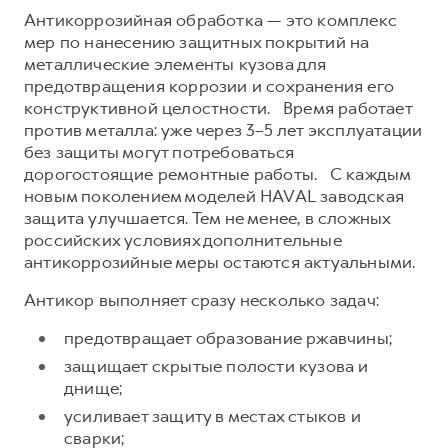
Сервис для корпоративных клиентов
Антикоррозийная обработка — это комплекс
HAVAL Лизинг
АКСЕССУАРЫ HAVAL
мер по нанесению защитных покрытий на
металлические элементы кузова для
Автомобильные аксессуары
предотвращения коррозии и сохранения его
АКСЕССУАРЫ HAVAL
Коллекция PRO
конструктивной целостности. Время работает
против металла: уже через 3–5 лет эксплуатации
Автомобильные аксессуары
Коллекция Базовая
без защиты могут потребоваться
Коллекция PRO
Коллекция Детская
дорогостоящие ремонтные работы. С каждым
новым поколением моделей HAVAL заводская
Коллекция Базовая
защита улучшается. Тем не менее, в сложных
Коллекция Детская
российских условиях дополнительные
антикоррозийные меры остаются актуальными.
Антикор выполняет сразу несколько задач:
предотвращает образование ржавчины;
защищает скрытые полости кузова и
днище;
усиливает защиту в местах стыков и
сварки;