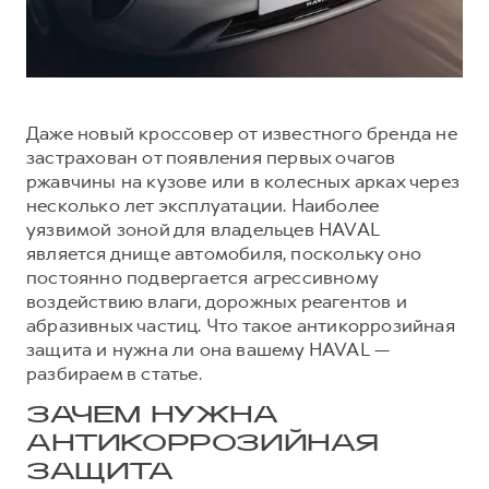
Тест-драйв
СЕРВИСНОЕ ОБСЛУЖИВАНИЕ
О дилере
Трейд-ин
Нулевое ТО
Наша команда
H7
H9
Программа «Помощь на дороге»
Контакты
от 3 799 000 ₽
от 4 799 000 ₽
Даже новый кроссовер от известного бренда не
КРЕДИТ И СТРАХОВАНИЕ
Регламенты технического обслуживания
застрахован от появления первых очагов
Кредитный калькулятор
Электронный ПТС
ржавчины на кузове или в колесных арках через
несколько лет эксплуатации. Наиболее
Страхование
уязвимой зоной для владельцев HAVAL
Кредит
ПОДДЕРЖКА
является днище автомобиля, поскольку оно
постоянно подвергается агрессивному
GWM Безопасность
воздействию влаги, дорожных реагентов и
КОРПОРАТИВНЫМ КЛИЕНТАМ
Гарантия HAVAL
абразивных частиц. Что такое антикоррозийная
защита и нужна ли она вашему HAVAL —
Для малого бизнеса
Мобильное приложение GWM
разбираем в статье.
Корпоративным клиентам
Программа «HAVAL Защита+»
ЗАЧЕМ НУЖНА
Крупным корпоративным клиентам
Руководства по эксплуатации
АНТИКОРРОЗИЙНАЯ
Система управления автопарком
Подписки
ЗАЩИТА